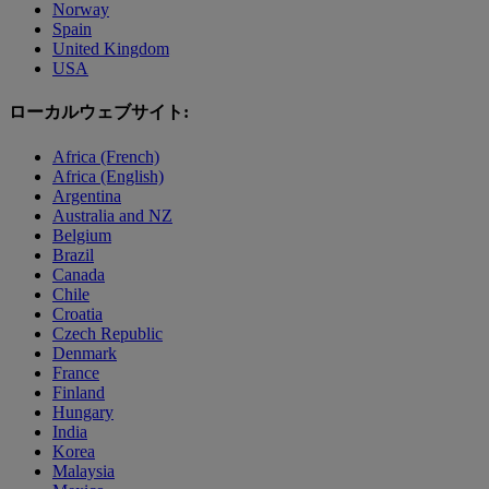
Norway
Spain
United Kingdom
USA
ローカルウェブサイト:
Africa (French)
Africa (English)
Argentina
Australia and NZ
Belgium
Brazil
Canada
Chile
Croatia
Czech Republic
Denmark
France
Finland
Hungary
India
Korea
Malaysia