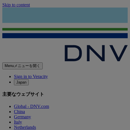
Skip to content
Menu
メニューを開く
Sign in to Veracity
Japan
主要なウェブサイト
Global - DNV.com
China
Germany
Italy
Netherlands