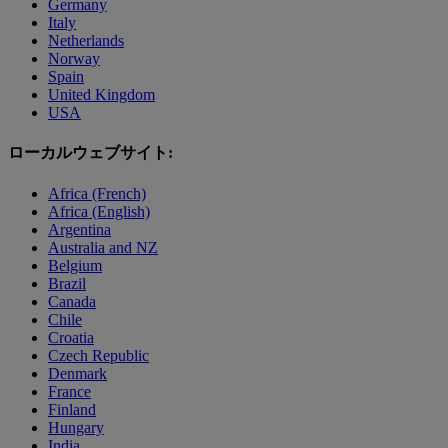
Germany
Italy
Netherlands
Norway
Spain
United Kingdom
USA
ローカルウェブサイト:
Africa (French)
Africa (English)
Argentina
Australia and NZ
Belgium
Brazil
Canada
Chile
Croatia
Czech Republic
Denmark
France
Finland
Hungary
India