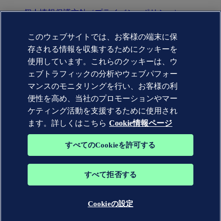
個人情報保護方針（プライバシーポリシー）
利用規約(terms of use)
Copyright © DNV AS 2025
このウェブサイトでは、お客様の端末に保
Cookie情報
存される情報を収集するためにクッキーを
Commercial Disclosure Based on the Act on Specified
Commercial Transactions（特定商取引法に基づく表記)
使用しています。これらのクッキーは、ウ
ェブトラフィックの分析やウェブパフォー
マンスのモニタリングを行い、お客様の利
便性を高め、当社のプロモーションやマー
ケティング活動を支援するために使用され
ます。詳しくはこちら
Cookie情報ページ
すべてのCookieを許可する
すべて拒否する
DNV GL®、DNV®、Horizon Graphic、および Det Norske
Veritas® の商標は、Det Norske Veritas グループの会社の所有
物です。 無断転載を禁じます。
Cookieの設定
WHEN TRUST MATTERS