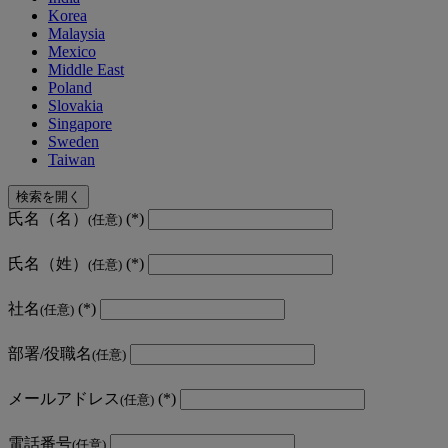
Korea
Malaysia
Mexico
Middle East
Poland
Slovakia
Singapore
Sweden
Taiwan
検索を開く
氏名（名）
(任意)
氏名（姓）
(任意)
社名
(任意)
部署/役職名
(任意)
メールアドレス
(任意)
電話番号
(任意)