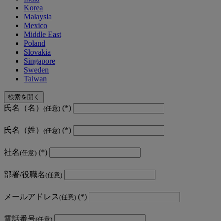
Korea
Malaysia
Mexico
Middle East
Poland
Slovakia
Singapore
Sweden
Taiwan
検索を開く
氏名（名）
(任意)
氏名（姓）
(任意)
社名
(任意)
部署/役職名
(任意)
メールアドレス
(任意)
電話番号
(任意)