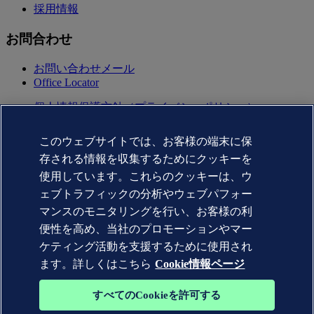
採用情報
お問合わせ
お問い合わせメール
Office Locator
個人情報保護方針（プライバシーポリシー）
利用規約(terms of use)
Copyright © DNV AS 2025
このウェブサイトでは、お客様の端末に保
Cookie情報
存される情報を収集するためにクッキーを
Commercial Disclosure Based on the Act on Specified
Commercial Transactions（特定商取引法に基づく表記)
使用しています。これらのクッキーは、ウ
ェブトラフィックの分析やウェブパフォー
マンスのモニタリングを行い、お客様の利
便性を高め、当社のプロモーションやマー
ケティング活動を支援するために使用され
ます。詳しくはこちら
Cookie情報ページ
すべてのCookieを許可する