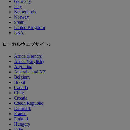
Germany
Italy
Netherlands
Norway
Spain
United Kingdom
USA
ローカルウェブサイト:
Africa (French)
Africa (English)
Argentina
Australia and NZ
Belgium
Brazil
Canada
Chile
Croatia
Czech Republic
Denmark
France
Finland
Hungary
India