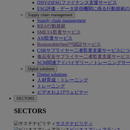
DNVのESGファイナンス支援サービス
ESG評価・データ提供機関に係る行動規範
Supply chain management
Supply chain management
RBA行動規範
SMETA監査サービス
ASI監査サービス
ResponsibleSteel™認証サービス
CSRサプライヤー二者監査支援サービスに
食品安全サプライヤー二者監査支援サービス
SCM関連アドバイザリー／トレーニングサ
Digital solutions
Digital solutions
人材育成・トレーニング
トレーニング
ビデオおよびウェビナー
SECTORS
SECTORS
サステナビリティ
ビジネスアシュアランス