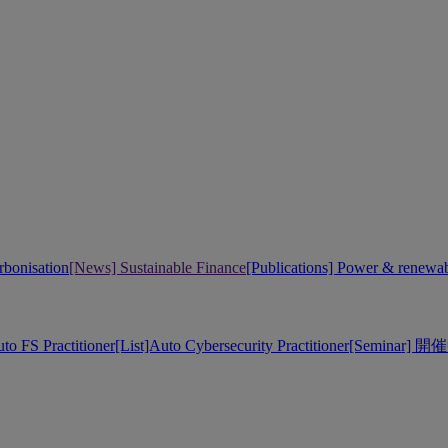
bonisation
[News] Sustainable Finance
[Publications] Power & renewa
uto FS Practitioner
[List]Auto Cybersecurity Practitioner
[Seminar