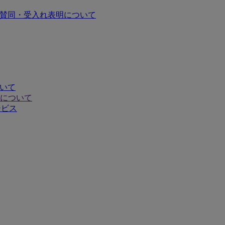
の賛同・受入れ表明について
ついて
について
ービス