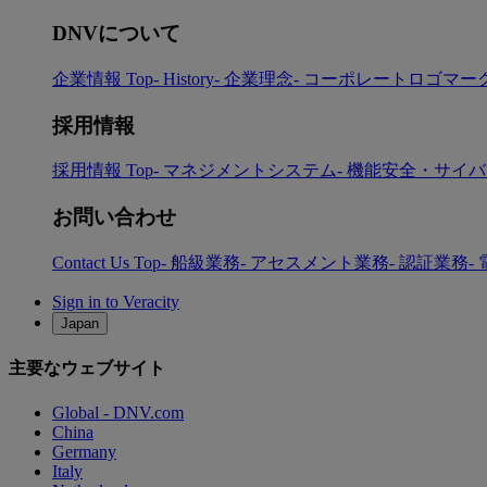
DNVについて
企業情報 Top
- History
- 企業理念
- コーポレートロゴマー
採用情報
採用情報 Top
- マネジメントシステム
- 機能安全・サイ
お問い合わせ
Contact Us Top
- 船級業務
- アセスメント業務
- 認証業務
-
Sign in to Veracity
Japan
主要なウェブサイト
Global - DNV.com
China
Germany
Italy