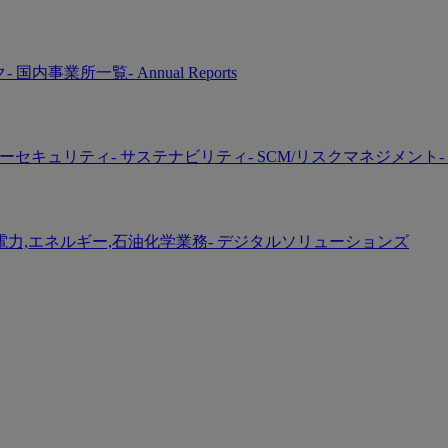
ク
- 国内事業所一覧
- Annual Reports
バーセキュリティ
- サステナビリティ
- SCM/リスクマネジメント
-
 電力,エネルギー,石油化学業務
- デジタルソリューションズ