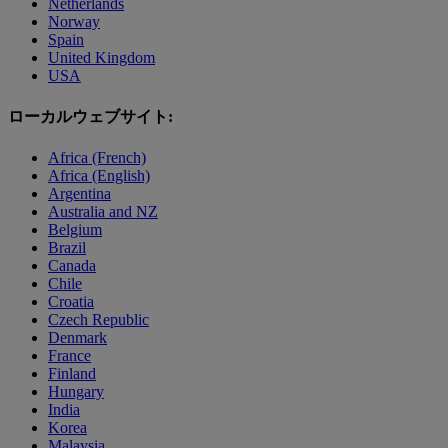
Netherlands
Norway
Spain
United Kingdom
USA
ローカルウェブサイト:
Africa (French)
Africa (English)
Argentina
Australia and NZ
Belgium
Brazil
Canada
Chile
Croatia
Czech Republic
Denmark
France
Finland
Hungary
India
Korea
Malaysia