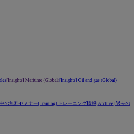
bles
[Insights] Maritime (Global)
[Insights] Oil and gas (Global)
] 開催中の無料セミナー
[Training] トレーニング情報
[Archive] 過去の