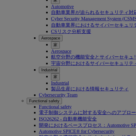
家
Automotive
自動車業界が迫られるセキュリティ対
Cyber Security Management System (C
自動車業界におけるサイバーセキュリティ：Softwa
CSリスク分析支援
Aerospace
家
Aerospace
航空分野の機能安全とサイバーセキュ
宇宙分野におけるサイバーセキュリテ
Industrial
家
Industrial
製品生産における情報セキュリティ
Cybersecurity Team
Functional safety
Functional safety
電子制御システムに対する安全へのアプロー
ISO26262 - 自動車機能安全
開発におけるベースプロセス：Automotive SP
Automotive SPICE® for Cybersecurity