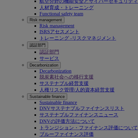
航空分野の機能安全とサイバーセキュリティ
人材育成・トレーニング
Functional safety team
Risk management
Risk management
ISRSアセスメント
トレーニング -リスクマネジメント
認証部門
認証部門
サービス
Decarbonization
Decarbonization
脱炭素社会への移行支援
サステナブル経営支援
人権リスク管理/人的資本経営支援
Sustainable finance
Sustainable finance
DNVサステナブルファイナンスリスト
サステナブルファイナンスニュース
DNVの評価方法について
トランジション・ファイナンス評価について
ブルーファイナンス評価