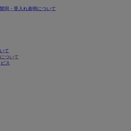
の賛同・受入れ表明について
ついて
について
ービス