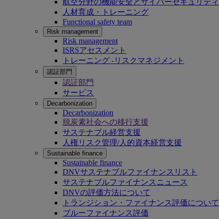
航空分野の機能安全とサイバーセキュリティ
人材育成・トレーニング
Functional safety team
Risk management
Risk management
ISRSアセスメント
トレーニング -リスクマネジメント
認証部門
認証部門
サービス
Decarbonization
Decarbonization
脱炭素社会への移行支援
サステナブル経営支援
人権リスク管理/人的資本経営支援
Sustainable finance
Sustainable finance
DNVサステナブルファイナンスリスト
サステナブルファイナンスニュース
DNVの評価方法について
トランジション・ファイナンス評価について
ブルーファイナンス評価