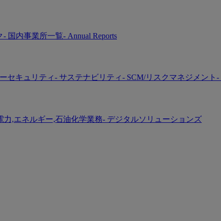
ク
- 国内事業所一覧
- Annual Reports
バーセキュリティ
- サステナビリティ
- SCM/リスクマネジメント
-
 電力,エネルギー,石油化学業務
- デジタルソリューションズ