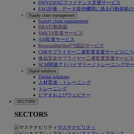
DNVのESGファイナンス支援サービス
ESG評価・データ提供機関に係る行動規範
Supply chain management
Supply chain management
RBA行動規範
SMETA監査サービス
ASI監査サービス
ResponsibleSteel™認証サービス
CSRサプライヤー二者監査支援サービスに
食品安全サプライヤー二者監査支援サービス
SCM関連アドバイザリー／トレーニングサ
Digital solutions
Digital solutions
人材育成・トレーニング
トレーニング
ビデオおよびウェビナー
SECTORS
SECTORS
サステナビリティ
ビジネスアシュアランス