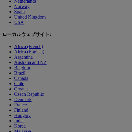
Netherlands
Norway
Spain
United Kingdom
USA
ローカルウェブサイト:
Africa (French)
Africa (English)
Argentina
Australia and NZ
Belgium
Brazil
Canada
Chile
Croatia
Czech Republic
Denmark
France
Finland
Hungary
India
Korea
Malaysia