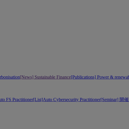
bonisation
[News] Sustainable Finance
[Publications] Power & renewa
uto FS Practitioner
[List]Auto Cybersecurity Practitioner
[Seminar