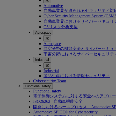
家
Automotive
自動車業界が迫られるセキュリティ対
Cyber Security Management System (C
自動車業界におけるサイバーセキュリティ：Softwa
CSリスク分析支援
Aerospace
家
Aerospace
航空分野の機能安全とサイバーセキュ
宇宙分野におけるサイバーセキュリテ
Industrial
家
Industrial
製品生産における情報セキュリティ
Cybersecurity Team
Functional safety
Functional safety
電子制御システムに対する安全へのアプロー
ISO26262 - 自動車機能安全
開発におけるベースプロセス：Automotive SP
Automotive SPICE® for Cybersecurity