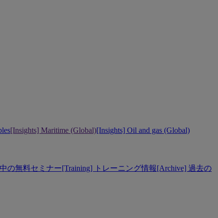
bles
[Insights] Maritime (Global)
[Insights] Oil and gas (Global)
] 開催中の無料セミナー
[Training] トレーニング情報
[Archive] 過去の