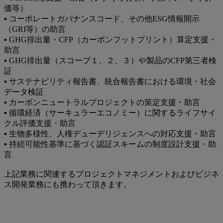
価等）
▪ コーポレートガバナンスコード、その他ESG情報開示
（GRI等）の助言
▪ GHG排出量・CFP（カーボンフットプリント）算定支援・
助言
▪ GHG排出量（スコープ１、２、３）や製品のCFP第三者検
証
▪ サステナビリティ報告書、統合報告書における環境・社会
データ検証
▪ カーボンニュートラルプロジェクトの策定支援・助言
▪ 循環経済（サーキュラーエコノミー）に関するライフサイ
クル評価支援・助言
▪ 生物多様性、人権デューデリジェンスへの対応支援・助言
▪ 持続可能性基準に基づく認証スキームの制度設計支援・助
言
上記業務に関連するプロジェクトマネジメントおよびビジネ
ス開発業務にも携わって頂きます。