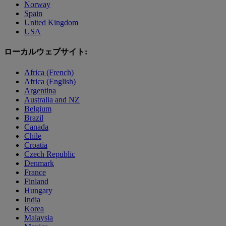
Norway
Spain
United Kingdom
USA
ローカルウェブサイト:
Africa (French)
Africa (English)
Argentina
Australia and NZ
Belgium
Brazil
Canada
Chile
Croatia
Czech Republic
Denmark
France
Finland
Hungary
India
Korea
Malaysia