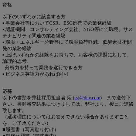
資格
以下のいずれかに該当する方
▪ 事業会社等においてCSR、ESG部門での業務経験
▪ 認証機関、コンサルティング会社、NGO等にて環境、サス
テナビリティ関連の業務経験
▪ 環境・エネルギー分野等にて環境負荷軽減、低炭素技術開
発の業務経験
▪ 上記いずれかの経験をお持ちで、お客様の課題に対して、
論理的思考、
分析力を持って業務を遂行できる方
▪ ビジネス英語力があれば尚可
応募
以下の書類を弊社採用担当者 宛 (
ssj@dnv.com
) まで送付下
さい。書類審査結果につきましては、弊社より、後日ご連絡
致します。
（選考理由についてはお答えできない場合がありますこと
を、ご了承ください）
■履歴書（写真貼り付け）
■職務経歴書（書式自由）