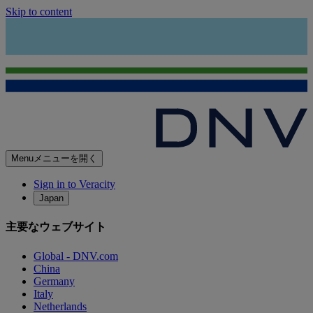
Skip to content
Menu
メニューを開く
Sign in to Veracity
Japan
主要なウェブサイト
Global - DNV.com
China
Germany
Italy
Netherlands