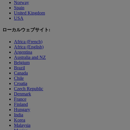
Norway
Spain
United Kingdom
USA
ローカルウェブサイト:
Africa (French)
Africa (English)
Argentina
Australia and NZ
Belgium
Brazil
Canada
Chile
Croatia
Czech Republic
Denmark
France
Finland
Hungary
India
Korea
Malaysia