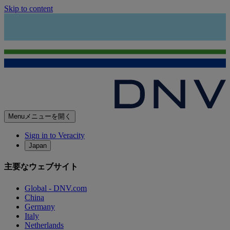
Skip to content
Menu
メニューを開く
Sign in to Veracity
Japan
主要なウェブサイト
Global - DNV.com
China
Germany
Italy
Netherlands