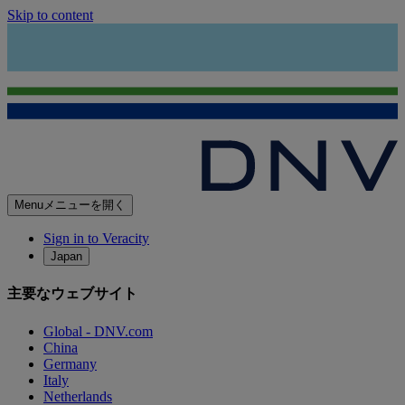
Skip to content
Menu
メニューを開く
Sign in to Veracity
Japan
主要なウェブサイト
Global - DNV.com
China
Germany
Italy
Netherlands