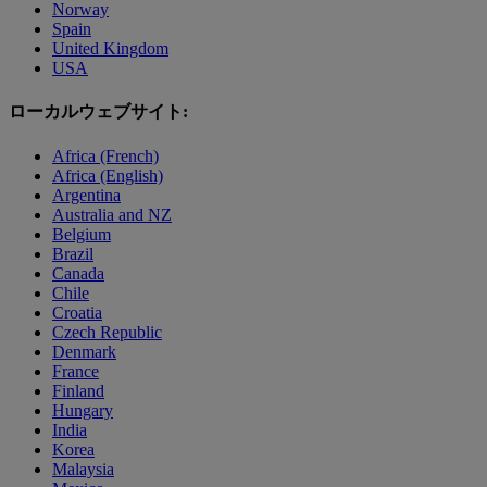
Norway
Spain
United Kingdom
USA
ローカルウェブサイト:
Africa (French)
Africa (English)
Argentina
Australia and NZ
Belgium
Brazil
Canada
Chile
Croatia
Czech Republic
Denmark
France
Finland
Hungary
India
Korea
Malaysia