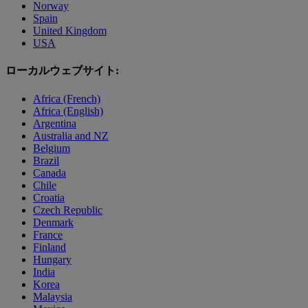
Norway
Spain
United Kingdom
USA
ローカルウェブサイト:
Africa (French)
Africa (English)
Argentina
Australia and NZ
Belgium
Brazil
Canada
Chile
Croatia
Czech Republic
Denmark
France
Finland
Hungary
India
Korea
Malaysia