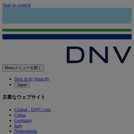
Skip to content
Menu
メニューを開く
Sign in to Veracity
Japan
主要なウェブサイト
Global - DNV.com
China
Germany
Italy
Netherlands