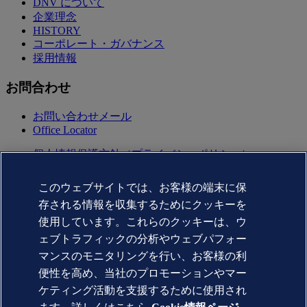
DNV について
企業理念
HISTORY
コーポレート・ガバナンス
採用情報
お問合わせ
お問い合わせメール
Office Locator
個人情報保護方針（プライバシーポリシー）
利用規約(terms of use)
Copyright © DNV AS 2025
このウェブサイトでは、お客様の端末に保
Cookie情報
存される情報を収集するためにクッキーを
Commercial Disclosure Based on the Act on Specified
Commercial Transactions（特定商取引法に基づく表記)
使用しています。これらのクッキーは、ウ
ェブトラフィックの分析やウェブパフォー
マンスのモニタリングを行い、お客様の利
便性を高め、当社のプロモーションやマー
ケティング活動を支援するために使用され