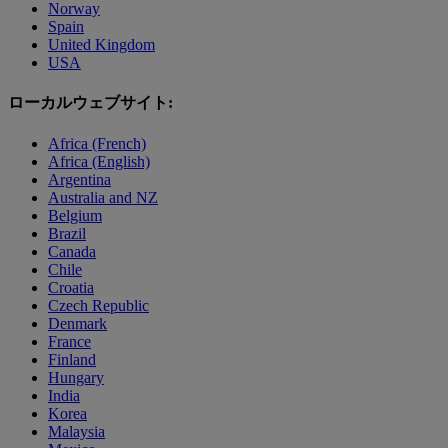
Norway
Spain
United Kingdom
USA
ローカルウェブサイト:
Africa (French)
Africa (English)
Argentina
Australia and NZ
Belgium
Brazil
Canada
Chile
Croatia
Czech Republic
Denmark
France
Finland
Hungary
India
Korea
Malaysia