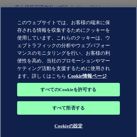
個人情報保護方針（プライバシーポリシー）
利用規約(terms of use)
Copyright © DNV AS 2025
このウェブサイトでは、お客様の端末に保
Cookie情報
存される情報を収集するためにクッキーを
Commercial Disclosure Based on the Act on Specified
Commercial Transactions（特定商取引法に基づく表記)
使用しています。これらのクッキーは、ウ
ェブトラフィックの分析やウェブパフォー
マンスのモニタリングを行い、お客様の利
便性を高め、当社のプロモーションやマー
ケティング活動を支援するために使用され
ます。詳しくはこちら
Cookie情報ページ
すべてのCookieを許可する
すべて拒否する
DNV GL®、DNV®、Horizon Graphic、および Det Norske
Veritas® の商標は、Det Norske Veritas グループの会社の所有
物です。 無断転載を禁じます。
Cookieの設定
WHEN TRUST MATTERS