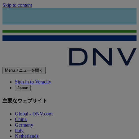
Skip to content
Menu
メニューを開く
Sign in to Veracity
Japan
主要なウェブサイト
Global - DNV.com
China
Germany
Italy
Netherlands