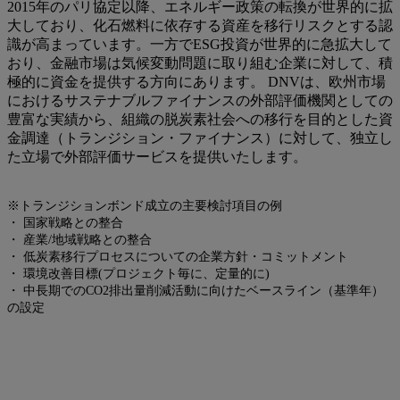
2015年のパリ協定以降、エネルギー政策の転換が世界的に拡
大しており、化石燃料に依存する資産を移行リスクとする認
識が高まっています。一方でESG投資が世界的に急拡大して
おり、金融市場は気候変動問題に取り組む企業に対して、積
極的に資金を提供する方向にあります。 DNVは、欧州市場
におけるサステナブルファイナンスの外部評価機関としての
豊富な実績から、組織の脱炭素社会への移行を目的とした資
金調達（トランジション・ファイナンス）に対して、独立し
た立場で外部評価サービスを提供いたします。
※トランジションボンド成立の主要検討項目の例
・ 国家戦略との整合
・ 産業/地域戦略との整合
・ 低炭素移行プロセスについての企業方針・コミットメント
・ 環境改善目標(プロジェクト毎に、定量的に)
・ 中長期でのCO2排出量削減活動に向けたベースライン（基準年）
の設定