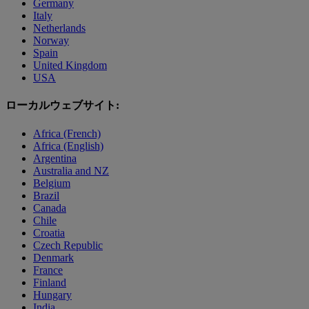
Germany
Italy
Netherlands
Norway
Spain
United Kingdom
USA
ローカルウェブサイト:
Africa (French)
Africa (English)
Argentina
Australia and NZ
Belgium
Brazil
Canada
Chile
Croatia
Czech Republic
Denmark
France
Finland
Hungary
India