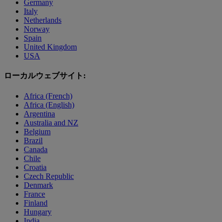
Germany
Italy
Netherlands
Norway
Spain
United Kingdom
USA
ローカルウェブサイト:
Africa (French)
Africa (English)
Argentina
Australia and NZ
Belgium
Brazil
Canada
Chile
Croatia
Czech Republic
Denmark
France
Finland
Hungary
India