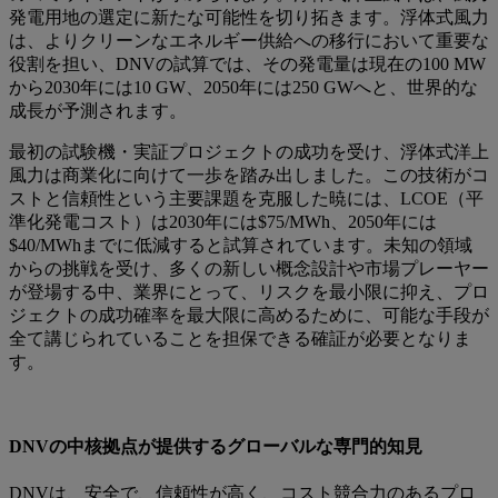
発電用地の選定に新たな可能性を切り拓きます。浮体式風力
は、よりクリーンなエネルギー供給への移行において重要な
役割を担い、DNVの試算では、その発電量は現在の100 MW
から2030年には10 GW、2050年には250 GWへと、世界的な
成長が予測されます。
最初の試験機・実証プロジェクトの成功を受け、浮体式洋上
風力は商業化に向けて一歩を踏み出しました。この技術がコ
ストと信頼性という主要課題を克服した暁には、LCOE（平
準化発電コスト）は2030年には$75/MWh、2050年には
$40/MWhまでに低減すると試算されています。未知の領域
からの挑戦を受け、多くの新しい概念設計や市場プレーヤー
が登場する中、業界にとって、リスクを最小限に抑え、プロ
ジェクトの成功確率を最大限に高めるために、可能な手段が
全て講じられていることを担保できる確証が必要となりま
す。
DNVの中核拠点が提供するグローバルな専門的知見
DNVは、安全で、信頼性が高く、コスト競合力のあるプロ