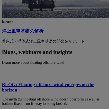
Energy
洋上風車基礎の解析
着床式・浮体式洋上風車基礎の開発をサ ポート
Blogs, webinars and insights
Learn more about floating offshore wind
BLOG: Floating offshore wind emerges on the
horizon
The myth that floating offshore wind doesn’t perform as well as
bottom-fixed is on its way to being busted.