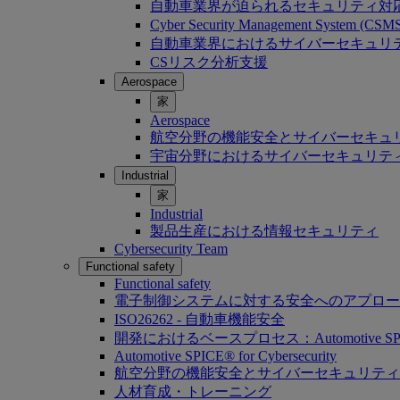
自動車業界が迫られるセキュリティ対
Cyber Security Management System (C
自動車業界におけるサイバーセキュリティ：Softwa
CSリスク分析支援
Aerospace
家
Aerospace
航空分野の機能安全とサイバーセキュ
宇宙分野におけるサイバーセキュリテ
Industrial
家
Industrial
製品生産における情報セキュリティ
Cybersecurity Team
Functional safety
Functional safety
電子制御システムに対する安全へのアプロー
ISO26262 - 自動車機能安全
開発におけるベースプロセス：Automotive SP
Automotive SPICE® for Cybersecurity
航空分野の機能安全とサイバーセキュリティ
人材育成・トレーニング