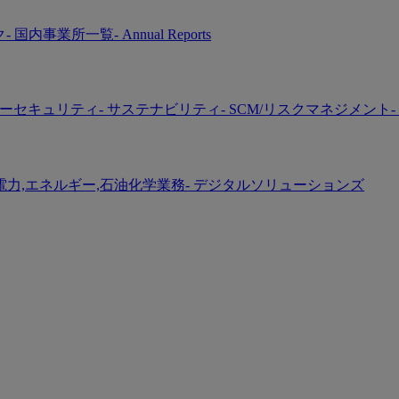
ク
- 国内事業所一覧
- Annual Reports
バーセキュリティ
- サステナビリティ
- SCM/リスクマネジメント
-
 電力,エネルギー,石油化学業務
- デジタルソリューションズ