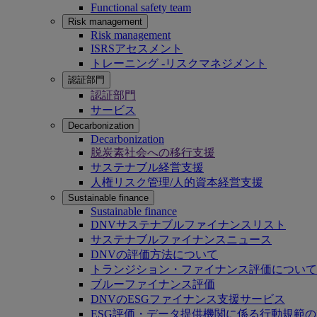
Functional safety team
Risk management
Risk management
ISRSアセスメント
トレーニング -リスクマネジメント
認証部門
認証部門
サービス
Decarbonization
Decarbonization
脱炭素社会への移行支援
サステナブル経営支援
人権リスク管理/人的資本経営支援
Sustainable finance
Sustainable finance
DNVサステナブルファイナンスリスト
サステナブルファイナンスニュース
DNVの評価方法について
トランジション・ファイナンス評価について
ブルーファイナンス評価
DNVのESGファイナンス支援サービス
ESG評価・データ提供機関に係る行動規範