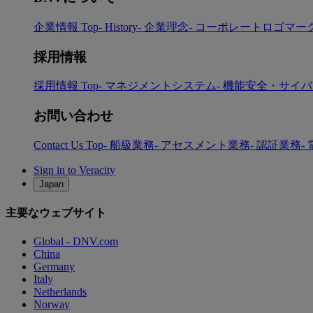
企業情報 Top
- History
- 企業理念
- コーポレートロゴマー
採用情報
採用情報 Top
- マネジメントシステム
- 機能安全・サイ
お問い合わせ
Contact Us Top
- 船級業務
- アセスメント業務
- 認証業務
-
Sign in to Veracity
Japan
主要なウェブサイト
Global - DNV.com
China
Germany
Italy
Netherlands
Norway