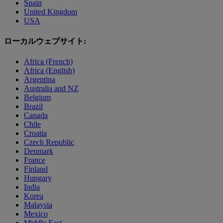
Spain
United Kingdom
USA
ローカルウェブサイト:
Africa (French)
Africa (English)
Argentina
Australia and NZ
Belgium
Brazil
Canada
Chile
Croatia
Czech Republic
Denmark
France
Finland
Hungary
India
Korea
Malaysia
Mexico
Middle East