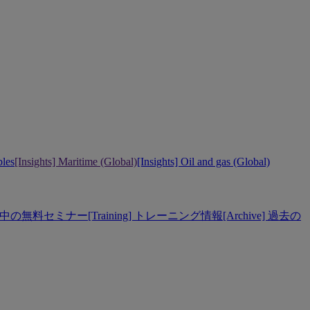
bles
[Insights] Maritime (Global)
[Insights] Oil and gas (Global)
] 開催中の無料セミナー
[Training] トレーニング情報
[Archive] 過去の