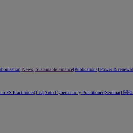
bonisation
[News] Sustainable Finance
[Publications] Power & renewa
uto FS Practitioner
[List]Auto Cybersecurity Practitioner
[Seminar