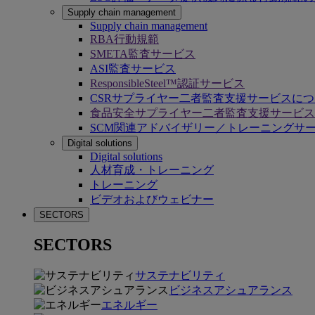
Supply chain management
Supply chain management
RBA行動規範
SMETA監査サービス
ASI監査サービス
ResponsibleSteel™認証サービス
CSRサプライヤー二者監査支援サービスに
食品安全サプライヤー二者監査支援サービス
SCM関連アドバイザリー／トレーニングサ
Digital solutions
Digital solutions
人材育成・トレーニング
トレーニング
ビデオおよびウェビナー
SECTORS
SECTORS
サステナビリティ
ビジネスアシュアランス
エネルギー